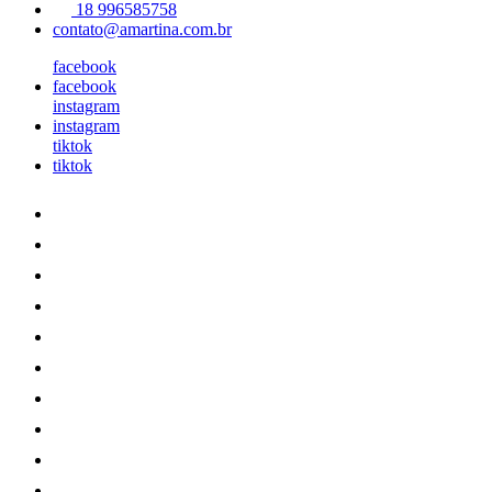
18 996585758
contato@amartina.com.br
facebook
facebook
instagram
instagram
tiktok
tiktok