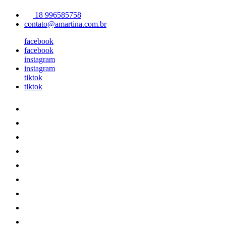
18 996585758
contato@amartina.com.br
facebook
facebook
instagram
instagram
tiktok
tiktok